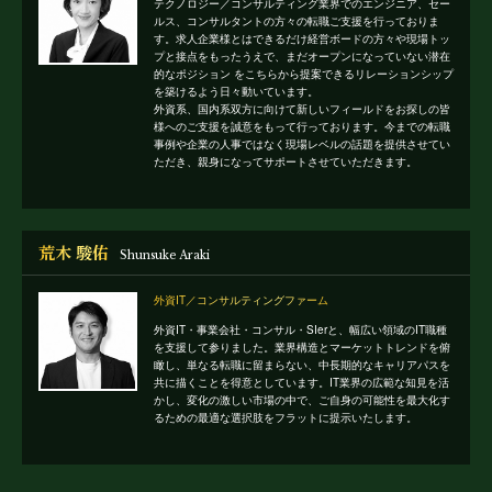
テクノロジー／コンサルティング業界でのエンジニア、セー
ルス、コンサルタントの方々の転職ご支援を行っておりま
す。求人企業様とはできるだけ経営ボードの方々や現場トッ
プと接点をもったうえで、まだオープンになっていない潜在
的なポジション をこちらから提案できるリレーションシップ
を築けるよう日々動いています。
外資系、国内系双方に向けて新しいフィールドをお探しの皆
様へのご支援を誠意をもって行っております。今までの転職
事例や企業の人事ではなく現場レベルの話題を提供させてい
ただき、親身になってサポートさせていただきます。
荒木 駿佑
Shunsuke Araki
外資IT／コンサルティングファーム
外資IT・事業会社・コンサル・SIerと、幅広い領域のIT職種
を支援して参りました。業界構造とマーケットトレンドを俯
瞰し、単なる転職に留まらない、中長期的なキャリアパスを
共に描くことを得意としています。IT業界の広範な知見を活
かし、変化の激しい市場の中で、ご自身の可能性を最大化す
るための最適な選択肢をフラットに提示いたします。