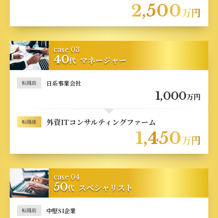
2,500
万円
case 03
40
マネージャー
代
日系事業会社
転職前
1,000
万円
外資ITコンサルティングファーム
転職後
1,450
万円
case 04
50
スペシャリスト
代
中堅SI企業
転職前