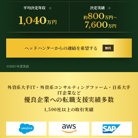
平均決定年収
決定実績
※
※
800
約
万円〜
1,040
万円
7,600
万円
ヘッドハンターからの連絡を希望する
無料
2021年度実績
※
外資系大手IT・外資系コンサルティングファーム・日系大手
IT企業など
優良企業への転職支援実績多数
1,500社以上の取引実績