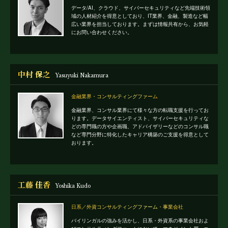
データ/AI、クラウド、サイバーセキュリティなど先端技術領
域の人材紹介を得意としており、IT業界、金融、製造など幅
広い業界を担当しております。まずは情報共有から、お気軽
にお問い合わせください。
中村 保之
Yasuyuki Nakamura
金融業界・コンサルティングファーム
金融業界、コンサル業界にて様々な方の転職支援を行ってお
ります。データサイエンティスト、サイバーセキュリティな
どの専門職の方や企画職、アドバイザリーなどのコンサル職
など専門分野に特化したキャリア構築のご支援を得意として
おります。
工藤 佳香
Yoshika Kudo
日系／外資コンサルティングファーム・事業会社
バイリンガルの強みを活かし、日系・外資系の事業会社およ