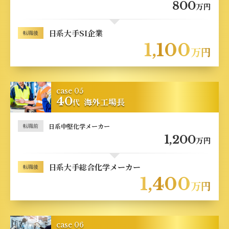
800
万円
日系大手SI企業
転職後
1,100
万円
case 05
40
海外工場長
代
日系中堅化学メーカー
転職前
1,200
万円
日系大手総合化学メーカー
転職後
1,400
万円
case 06