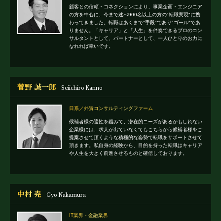
顧客との信頼・コネクションにより、事業企画・エンジニア
の方を中心に、今まで述べ900名以上の方の"転職実現"に携
わってきました。転職はあくまで"手段"であり"ゴール"であ
りません。「キャリア」と「人生」を伴奏できるプロのコン
サルタントとして、パートナーとして、一人ひとりのお力に
なれれば幸いです。
菅野 誠一郎
Seiichiro Kanno
日系／外資コンサルティングファーム
候補者様の適性を鑑みて、潜在的ニーズがあるかもしれない
企業様には、求人が出ていなくてもこちらから候補者様をご
提案させて頂くような積極的な姿勢で転職をサポートさせて
頂きます。私自身の経験から、目的を持った転職はキャリア
や人生を大きく前進させるものと確信しております。
中村 尭
Gyo Nakamura
IT業界・金融業界