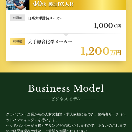
40
製造DX人材
代
日系大手計装メーカー
転職前
1,000
万円
大手総合化学メーカー
転職後
1,200
万円
Business Model
ビジネスモデル
クライアント企業からの人材の相談・求人依頼に基づき、候補者サーチ（ヘ
ッドハンティング）を行います。
ヘッドハンターが直接ヒアリングを実施いたしますので、あなたのこれまで
のご経歴や現在の状況、ご希望をお聞かせください。