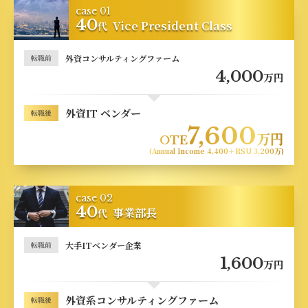
case 01
40
Vice President Class
代
外資コンサルティングファーム
転職前
4,000
万円
外資IT ベンダー
転職後
7,600
万円
OTE
(Annual Income 4,400＋RSU 3,200万)
case 02
40
事業部長
代
大手ITベンダー企業
転職前
1,600
万円
外資系コンサルティングファーム
転職後