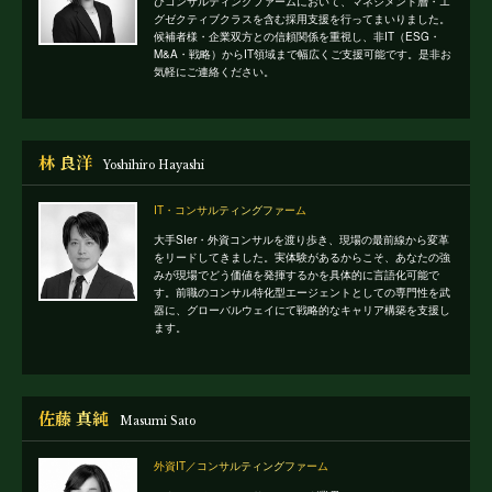
びコンサルティングファームにおいて、マネジメント層・エ
グゼクティブクラスを含む採用支援を行ってまいりました。
候補者様・企業双方との信頼関係を重視し、非IT（ESG・
M&A・戦略）からIT領域まで幅広くご支援可能です。是非お
気軽にご連絡ください。
林 良洋
Yoshihiro Hayashi
IT・コンサルティングファーム
大手SIer・外資コンサルを渡り歩き、現場の最前線から変革
をリードしてきました。実体験があるからこそ、あなたの強
みが現場でどう価値を発揮するかを具体的に言語化可能で
す。前職のコンサル特化型エージェントとしての専門性を武
器に、グローバルウェイにて戦略的なキャリア構築を支援し
ます。
佐藤 真純
Masumi Sato
外資IT／コンサルティングファーム