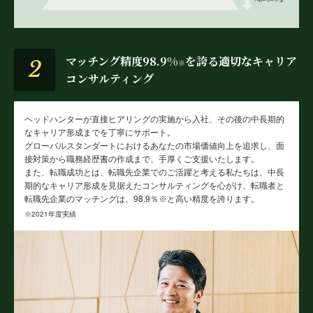
マッチング精度98.9%
を誇る
適切なキャリア
2
※
コンサルティング
ヘッドハンターが直接ヒアリングの実施から入社、その後の中長期的
なキャリア形成までを丁寧にサポート。
グローバルスタンダートにおけるあなたの市場価値向上を追求し、面
接対策から職務経歴書の作成まで、手厚くご支援いたします。
また、転職成功とは、転職先企業でのご活躍と考える私たちは、中長
期的なキャリア形成を見据えたコンサルティングを心がけ、転職者と
転職先企業のマッチングは、98.9％
と高い精度を誇ります。
※
2021年度実績
※