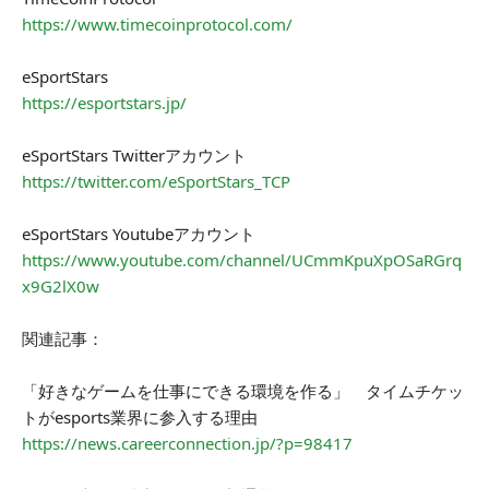
https://www.timecoinprotocol.com/
eSportStars
https://esportstars.jp/
eSportStars Twitterアカウント
https://twitter.com/eSportStars_TCP
eSportStars Youtubeアカウント
https://www.youtube.com/channel/UCmmKpuXpOSaRGrq
x9G2lX0w
関連記事：
「好きなゲームを仕事にできる環境を作る」 タイムチケッ
トがesports業界に参入する理由
https://news.careerconnection.jp/?p=98417