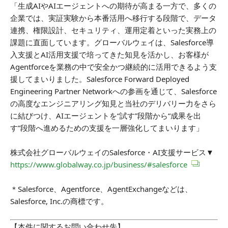
「生成AIやAIエージェントへの期待が高まる一方で、多くの
企業では、実証実験から本番活用へ移行する段階で、データ
連携、権限設計、セキュリティ、運用定着といった実務上の
課題に直面しています。グローバルウェイは、Salesforce導
入支援とAI活用支援で培ってきた知見を活かし、お客様が
Agentforceを業務の中で安全かつ継続的に活用できるよう支
援してまいりました。Salesforce Forward Deployed
Engineering Partner Networkへの参画を通じて、Salesforce
の高度なエンジニアリング知見と当社のデリバリー力をさら
に結びつけ、AIエージェントを“試す”段階から“成果を出
す”段階へ進めるための支援を一層強化してまいります」
株式会社グローバルウェイのSalesforce・AI支援サービス▼
https://www.globalway.co.jp/business/#salesforce
＊Salesforce、Agentforce、AgentExchangeなどは、
Salesforce, Inc.の商標です。
【本件に関するお問い合わせ先】