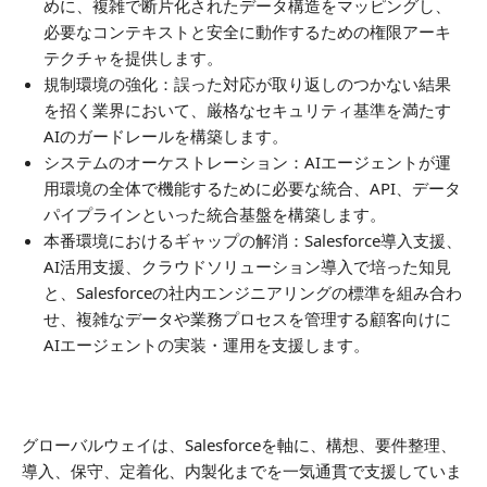
めに、複雑で断片化されたデータ構造をマッピングし、
必要なコンテキストと安全に動作するための権限アーキ
テクチャを提供します。
規制環境の強化：誤った対応が取り返しのつかない結果
を招く業界において、厳格なセキュリティ基準を満たす
AIのガードレールを構築します。
システムのオーケストレーション：AIエージェントが運
用環境の全体で機能するために必要な統合、API、データ
パイプラインといった統合基盤を構築します。
本番環境におけるギャップの解消：Salesforce導入支援、
AI活用支援、クラウドソリューション導入で培った知見
と、Salesforceの社内エンジニアリングの標準を組み合わ
せ、複雑なデータや業務プロセスを管理する顧客向けに
AIエージェントの実装・運用を支援します。
グローバルウェイは、Salesforceを軸に、構想、要件整理、
導入、保守、定着化、内製化までを一気通貫で支援していま