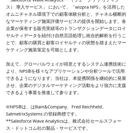
ス） 導入サービス」 において、「wizpra NPS」を活用した
オムニチャネル環境下での顧客体験分析と、チャネル横断的
なマーケティング施策評価サービスの提供を開始します。各
企業が保有する販売実績等のトランザクションデータにロイ
ヤルティデータを紐付け自然言語処理し統合的解析を行うこ
とで、顧客の購買と顧客ロイヤルティの状態を踏まえたマー
ケティング施策策定を可能とします。
加えて、グローバルウェイが得意とするシステム連携技術に
より、NPS®を様々なアプリケーションや分析ツールで活用
できるようになります。当社は、本提携関係を継続的に発展
させ、企業のデジタルマーケティング活動をより強力に支援
できるよう事業を推進して参ります。
※NPS®は、はBain&Company、Fred Reichheld、
SatmetrixSystems の登録商標です。
**Salesforce Wave Analyticsは、株式会社セールスフォー
ス・ドットコム社の製品・サービスです。